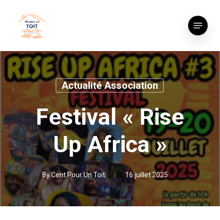
Skip
to
Menu
main
content
Actualité Association
Festival « Rise
Up Africa »
By
Cent Pour Un Toit
16 juillet 2025