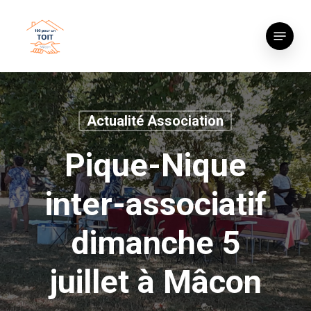
Skip
to
Menu
main
content
Actualité Association
Pique-Nique
inter-associatif
dimanche 5
juillet à Mâcon