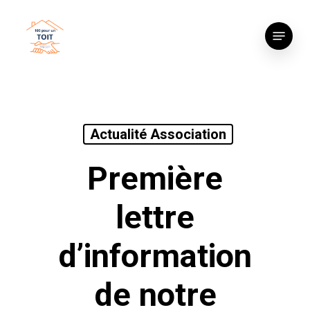
Skip
to
Menu
main
content
Actualité Association
Première
lettre
d’information
de notre