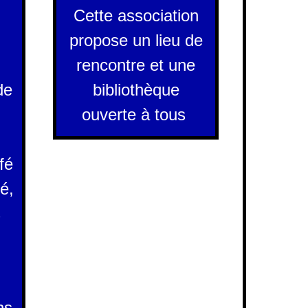
Cette association
propose un lieu de
rencontre et une
de
bibliothèque
ouverte à tous
fé
é,
s
ns