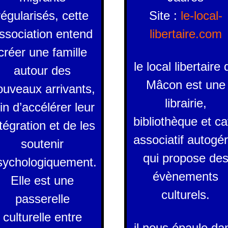
régularisés, cette
Site :
le-local-
ssociation entend
libertaire.com
créer une famille
le local libertaire 
autour des
Mâcon est une
ouveaux arrivants,
librairie,
fin d’accélérer leur
bibliothèque et ca
tégration et de les
associatif autogér
soutenir
qui propose de
sychologiquement.
évènements
Elle est une
culturels.
passerelle
culturelle entre
il nous épaule da