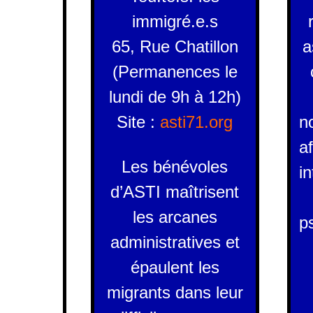
immigré.e.s
65, Rue Chatillon
a
(
Permanences le
lundi de 9h à 12h)
Site :
asti71.org
n
a
Les bénévoles
in
d’ASTI maîtrisent
les arcanes
p
administratives et
épaulent les
migrants dans leur