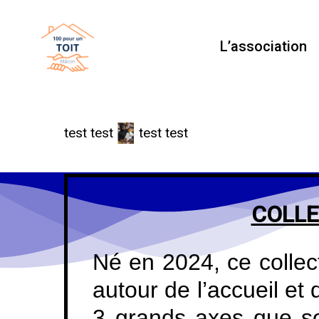
Skip
to
L’association
main
content
test test
test test
COLLE
Né en 2024, ce collec
autour de l’accueil et
3 grands axes que so