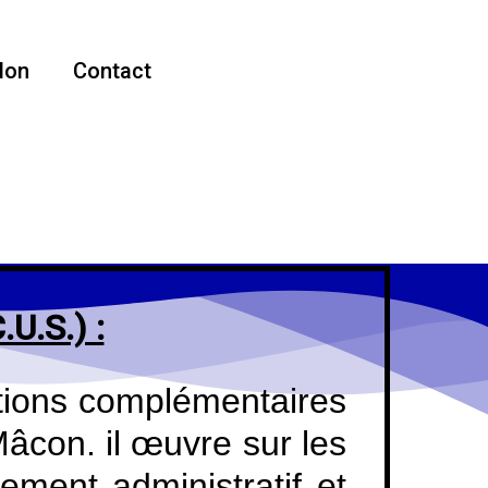
don
Contact
.S.) :
ations complémentaires
Mâcon. il œuvre sur les
ment administratif et